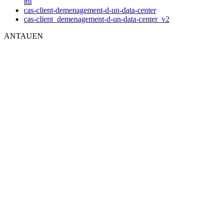
itil
cas-client-demenagement-d-un-data-center
cas-client_demenagement-d-un-data-center_v2
ANTAUEN