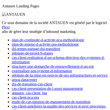
Antauen Landing Pages
Ce sous domaine de la société ANTAUEN est généré par le logiciel
Plezi
afin de gérer leur stratégie d’inbound marketing.
plan-de-continuite-d-activite-pca-methodologie
plan-de-reprise-d-activite-pra-methodologie
dsi-temps-partage-dsi-transition
pilotage-de-projet-9-etapes
cas-client-realisation-d-un-schema-directeur-des-systemes-d-
information
structurer-une-demarche-de-renouvellement-d-un-erp
externaliser-son-systeme-d-information
pilotage-de-la-mise-en-oeuvre-de-ses-infrastructures-et-service
amoa-datacenter
dsi-de-transition-cas-client
cas-client-presentation-de-l-asset-management
antauen_cas-client_bia
cas-client-pca-pra
etude-de-cas-mission-de-management-de-transition
cas-client-ameliorer-la-qualite-des-services-it-avec-processus-